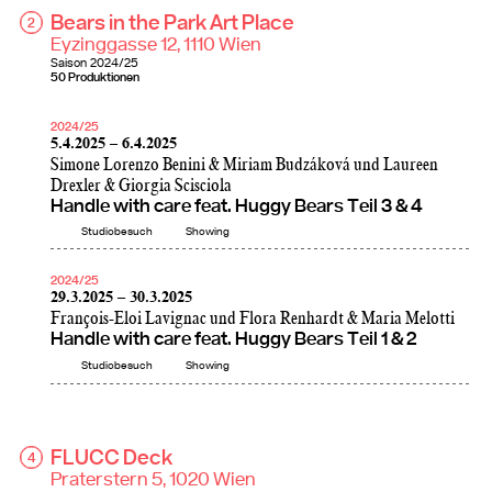
Bears in the Park Art Place
2
Eyzinggasse 12, 1110 Wien
Saison
2024/25
50 Produktionen
2024/25
5.4.2025 – 6.4.2025
Simone Lorenzo Benini & Miriam Budzáková und Laureen
Drexler & Giorgia Scisciola
Handle with care feat. Huggy Bears Teil 3 & 4
Studiobesuch
Showing
2024/25
29.3.2025 – 30.3.2025
François-Eloi Lavignac und Flora Renhardt & Maria Melotti
Handle with care feat. Huggy Bears Teil 1 & 2
Studiobesuch
Showing
FLUCC Deck
4
Praterstern 5, 1020 Wien