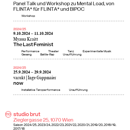
Panel Talk und Workshop zu Mental Load, von
FLINTA* für FLINTA* und BIPOC
Workshop
2024/25
9.10.2024 – 11.10.2024
Myassa Kraitt
The Last Feminist
Performance
Theater
Tanz
Experimentelle Musik
Gesang
Battle-Rap
Uraufführung
2024/25
25.9.2024 – 29.9.2024
varukt | Inge Gappmaier
now
Installative Tanzperformance
Uraufführung
studio brut
110
Zieglergasse 25, 1070 Wien
Saison
2024/25
2023/24
2022/23
2021/22
2020/21
2019/20
2018/19
2017/18