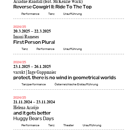
Ariadne Randall (feat. McKenzie Wark)
Reverse Cowgirl II: Ride To The Top
Performance
Tanz
Uraufführung
2024/25
20.3.2025 – 22.3.2025
Imani Rameses
First Person Plural
Tanz
Performance
Uraufführung
2024/25
23.1.2025 – 26.1.2025
varukt | Inge Gappmaier
protect. there is no wind in geometrical worlds
Tanzperformance
Österreichische Erstaufführung
2024/25
21.11.2024 – 23.11.2024
Helena Araújo
and it gets better
Huggy Bears Days
Performance
Tanz
Theater
Uraufführung