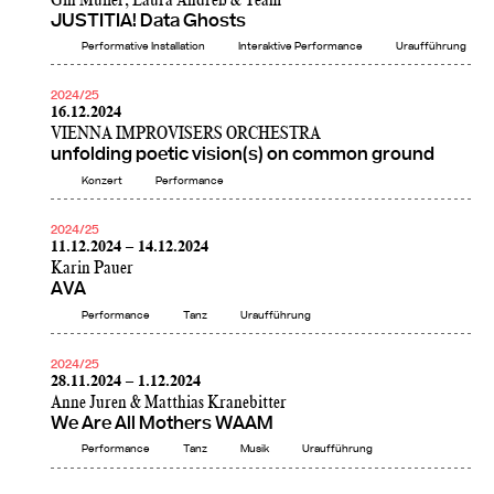
Gin Müller, Laura Andreß & Team
JUSTITIA! Data Ghosts
Performative Installation
Interaktive Performance
Uraufführung
2024/25
16.12.2024
VIENNA IMPROVISERS ORCHESTRA
unfolding poetic vision(s) on common ground
Konzert
Performance
2024/25
11.12.2024 – 14.12.2024
Karin Pauer
AVA
Performance
Tanz
Uraufführung
2024/25
28.11.2024 – 1.12.2024
Anne Juren & Matthias Kranebitter
We Are All Mothers WAAM
Performance
Tanz
Musik
Uraufführung