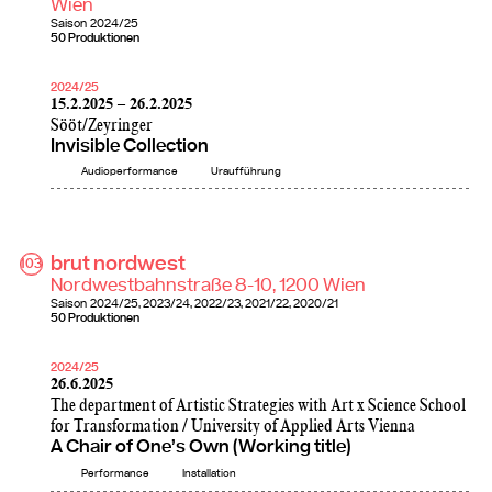
Wien
Saison
2024/25
50 Produktionen
2024/25
15.2.2025 – 26.2.2025
Sööt/Zeyringer
Invisible Collection
Audioperformance
Uraufführung
brut nordwest
103
Nordwestbahnstraße 8-10, 1200 Wien
Saison
2024/25
2023/24
2022/23
2021/22
2020/21
50 Produktionen
2024/25
26.6.2025
The department of Artistic Strategies with Art x Science School
for Transformation / University of Applied Arts Vienna
A Chair of One’s Own (Working title)
Performance
Installation