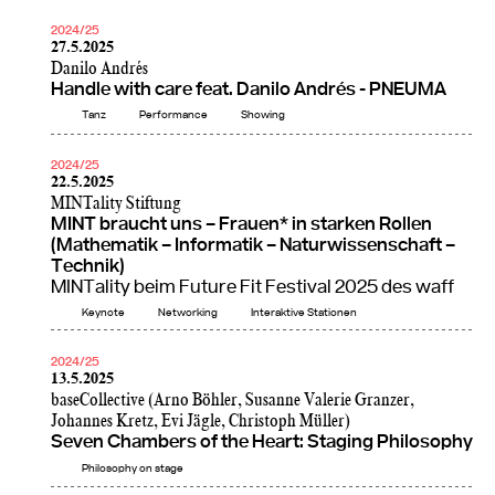
2024/25
27.5.2025
Danilo Andrés
Handle with care feat. Danilo Andrés - PNEUMA
Tanz
Performance
Showing
2024/25
22.5.2025
MINTality Stiftung
MINT braucht uns – Frauen* in starken Rollen
(Mathematik – Informatik – Naturwissenschaft –
Technik)
MINTality beim Future Fit Festival 2025 des waff
Keynote
Networking
Interaktive Stationen
2024/25
13.5.2025
baseCollective (Arno Böhler, Susanne Valerie Granzer,
Johannes Kretz, Evi Jägle, Christoph Müller)
Seven Chambers of the Heart: Staging Philosophy
Philosophy on stage