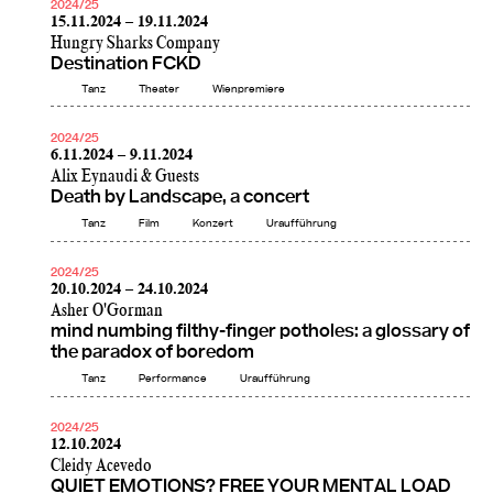
2024/25
15.11.2024 – 19.11.2024
Hungry Sharks Company
Destination FCKD
Tanz
Theater
Wienpremiere
2024/25
6.11.2024 – 9.11.2024
Alix Eynaudi & Guests
Death by Landscape, a concert
Tanz
Film
Konzert
Uraufführung
2024/25
20.10.2024 – 24.10.2024
Asher O'Gorman
mind numbing filthy-finger potholes: a glossary of
the paradox of boredom
Tanz
Performance
Uraufführung
2024/25
12.10.2024
Cleidy Acevedo
QUIET EMOTIONS? FREE YOUR MENTAL LOAD