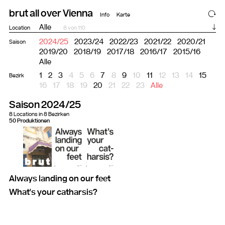
brut all over Vienna
Info
Karte
Filter
Location
8 von 110
2024/25
2023/24
2022/23
2021/22
2020/21
Saison
2019/20
2018/19
2017/18
2016/17
2015/16
Alle
1
2
3
4
5
6
7
8
9
10
11
12
13
14
15
Bezirk
16
17
18
19
20
21
22
23
Alle
Saison 2024/25
8 Locations in 8 Bezirken
50 Produktionen
Always landing on our feet
What's your catharsis?